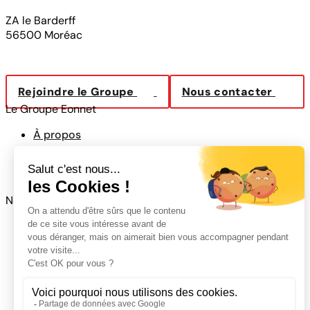
ZA le Barderff
56500 Moréac
Rejoindre le Groupe
Nous contacter
Le Groupe Eonnet
À propos
Notre histoire
Nos implantations
Nos services
Location avec ou sans conducteur
Transport à la demande
Traction
Messagerie